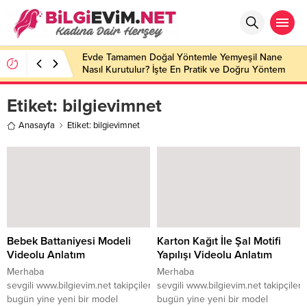
Evde Tamamen Doğal Yöntemle Yemyeşil Nane
Nasıl Kurutulur? İşte En Pratik ve Doğru Yöntem
Etiket:
bilgievimnet
Anasayfa
Etiket: bilgievimnet
Bebek Battaniyesi Modeli
Karton Kağıt İle Şal Motifi
Videolu Anlatım
Yapılışı Videolu Anlatım
Merhaba
Merhaba
sevgili www.bilgievim.net takipçileri
sevgili www.bilgievim.net takipçileri
bugün yine yeni bir model
bugün yine yeni bir model