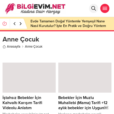
Evde Tamamen Doğal Yöntemle Yemyeşil Nane
Nasıl Kurutulur? İşte En Pratik ve Doğru Yöntem
Anne Çocuk
Anasayfa
Anne Çocuk
İştahsız Bebekler İçin
Bebekler İçin Muzlu
Kahvaltı Karışım Tarifi
Muhallebi (Mama) Tarifi +12
Videolu Anlatım
aylık bebekler için Uygun￼