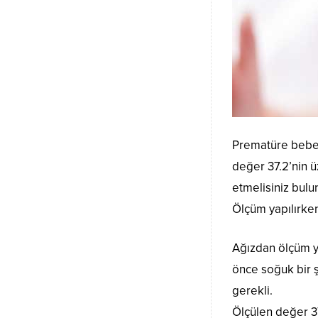
Prematüre bebek
değer 37.2’nin ü
etmelisiniz bul
Ölçüm yapılırken
Ağızdan ölçüm y
önce soğuk bir ş
gerekli.
Ölçülen değer 37