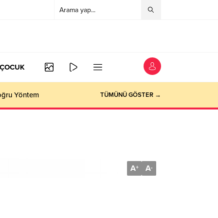
/ÇOCUK
Doğru Yöntem
TÜMÜNÜ GÖSTER →
A
A
+
-