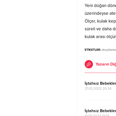
Yeni doğan döne
üzerindeyse ate
Ölçer, kulak kep
süreli ve daha 
kulak arası ölçüm
ETİKETLER:
ateşlibeb
Yazarın Diğ
İştahsız Bebekler
21.02.2022 20:24
İştahsız Bebekler