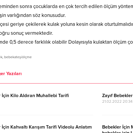
minden sonra çocuklarda en çok tercih edilen ölçüm yöntem
şin varlığından söz konusudur.
çesi geriye çekilerek kulak yoluna kesin olarak oturtulmalı
doğru sonuç vermektedir.
de 0,5 derece farklılık olabilir Dolayısıyla kulaktan ölçüm çoc
ek
,
bebekateşiölçme
er Yazıları
 İçin Kilo Aldıran Muhallebi Tarifi
Zayıf Bebekler
21.02.2022 20:34
 İçin Kahvaltı Karışım Tarifi Videolu Anlatım
Bebekler İçin 