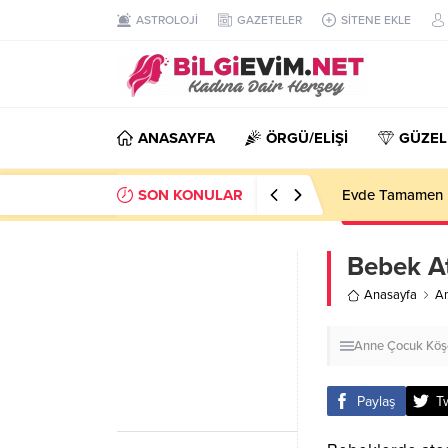
ASTROLOJİ
GAZETELER
SİTENE EKLE
ANASAYFA
ÖRGÜ/ELİŞİ
GÜZEL
SON KONULAR
Evde Tamamen D
Bebek At
Anasayfa
A
Anne Çocuk
Köşe
Paylaş
T