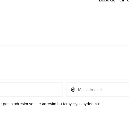
bebekler için
13.03.2022 13:20
e-posta adresim ve site adresim bu tarayıcıya kaydedilsin.