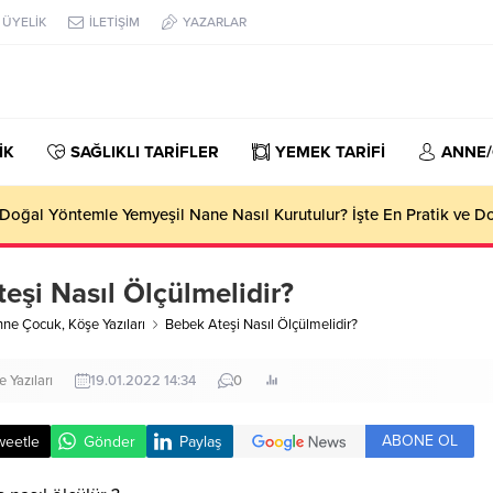
ÜYELİK
İLETİŞİM
YAZARLAR
İK
SAĞLIKLI TARİFLER
YEMEK TARİFİ
ANNE
oğal Yöntemle Yemyeşil Nane Nasıl Kurutulur? İşte En Pratik ve 
eşi Nasıl Ölçülmelidir?
nne Çocuk
,
Köşe Yazıları
Bebek Ateşi Nasıl Ölçülmelidir?
 Yazıları
19.01.2022 14:34
0
ABONE OL
weetle
Gönder
Paylaş