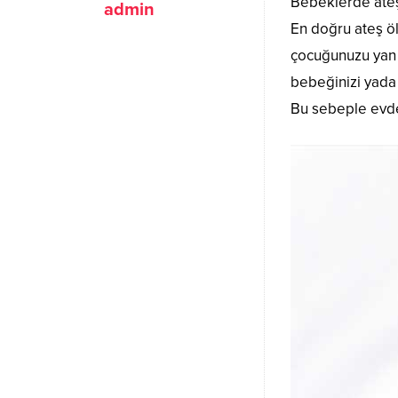
Bebeklerde ateş 
admin
En doğru ateş öl
çocuğunuzu yan y
bebeğinizi yada
Bu sebeple evde