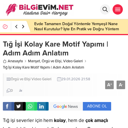
Evde Tamamen Doğal Yöntemle Yemyeşil Nane
Nasıl Kurutulur? İşte En Pratik ve Doğru Yöntem
Tığ İşi Kolay Kare Motif Yapımı |
Adım Adım Anlatım
Anasayfa
Manşet
,
Örgü ve Elişi
,
Video Galeri
Tığ İşi Kolay Kare Motif Yapımı | Adım Adım Anlatım
Örgü ve Elişi
Video Galeri
29.01.2026 21:58
A
A
+
-
0
ABONE OL
Tığ işi severler için hem
kolay
, hem de
çok amaçlı