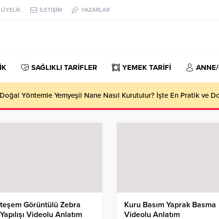
ÜYELİK
İLETİŞİM
YAZARLAR
İK
SAĞLIKLI TARİFLER
YEMEK TARİFİ
ANNE
oğal Yöntemle Yemyeşil Nane Nasıl Kurutulur? İşte En Pratik ve 
teşem Görüntülü Zebra
Kuru Basım Yaprak Basma
Yapılışı Videolu Anlatım
Videolu Anlatım