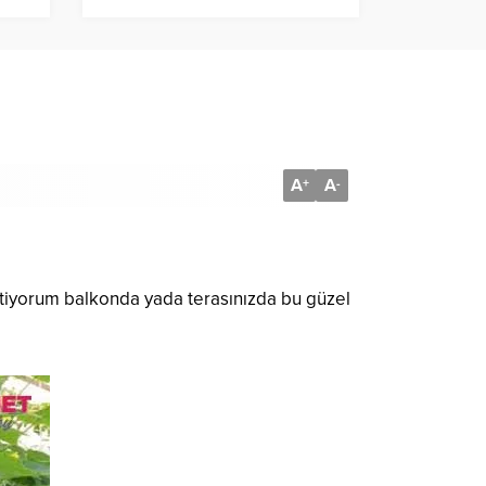
Hafta BİM’e Gelecek İndirimli
Ürünler Listesi
A
A
+
-
 istiyorum balkonda yada terasınızda bu güzel