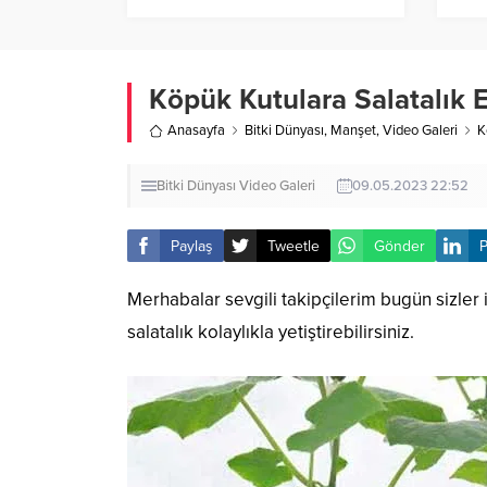
Köpük Kutulara Salatalık
Anasayfa
Bitki Dünyası
,
Manşet
,
Video Galeri
K
Bitki Dünyası
Video Galeri
09.05.2023 22:52
Paylaş
Tweetle
Gönder
P
Merhabalar sevgili takipçilerim bugün sizler 
salatalık kolaylıkla yetiştirebilirsiniz.