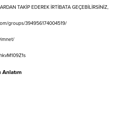
DAN TAKİP EDEREK İRTİBATA GEÇEBİLİRSİNİZ,
.com/groups/394956174004519/
vimnet/
1hkvM109Z1s
u Anlatım