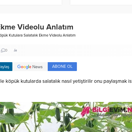
 Ekme Videolu Anlatım
öpük Kutulara Salatalık Ekme Videolu Anlatım
0
ABONE OL
aylaş
ile köpük kutularda salatalık nasıl yetiştirilir onu paylaşmak