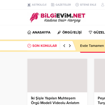
ASTROLOJİ
GAZETELER
SİTENE EKLE
ANASAYFA
ÖRGÜ/ELİŞİ
GÜZEL
SON KONULAR
Evde Tamamen D
İki Şişle Yapılan Muhteşem
Peyn
Örgü Modeli Videolu Anlatım
Turş