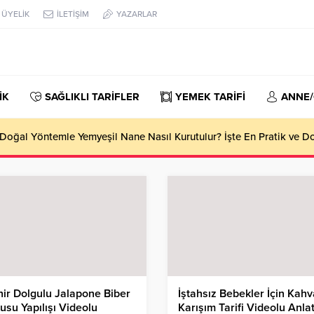
ÜYELİK
İLETİŞİM
YAZARLAR
İK
SAĞLIKLI TARİFLER
YEMEK TARİFİ
ANNE
oğal Yöntemle Yemyeşil Nane Nasıl Kurutulur? İşte En Pratik ve 
ir Dolgulu Jalapone Biber
İştahsız Bebekler İçin Kahva
usu Yapılışı Videolu
Karışım Tarifi Videolu Anla