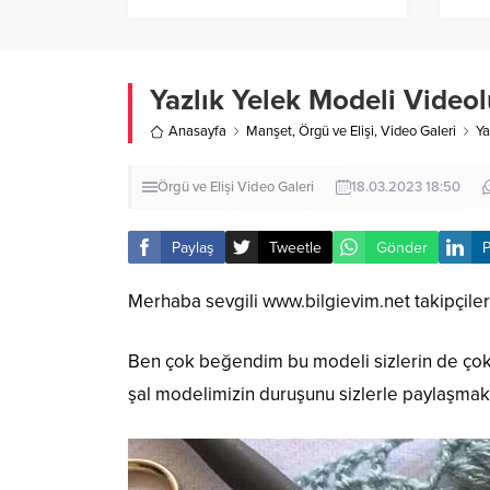
Anl
Yazlık Yelek Modeli Video
Anasayfa
Manşet
,
Örgü ve Elişi
,
Video Galeri
Ya
Örgü ve Elişi
Video Galeri
18.03.2023 18:50
Paylaş
Tweetle
Gönder
P
Merhaba sevgili
www.bilgievim.net
takipçile
Ben çok beğendim bu modeli sizlerin de çok 
şal modelimizin duruşunu sizlerle paylaşmak