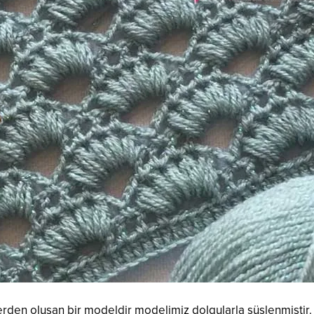
rden oluşan bir modeldir modelimiz dolgularla süslenmiştir. ye