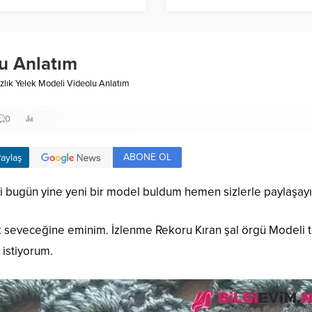
atım
lu Anlatım
zlık Yelek Modeli Videolu Anlatım
0
ABONE OL
aylaş
ri bugün yine yeni bir model buldum hemen sizlerle paylaşa
seveceğine eminim. İzlenme Rekoru Kıran şal örgü Modeli tüm
 istiyorum.