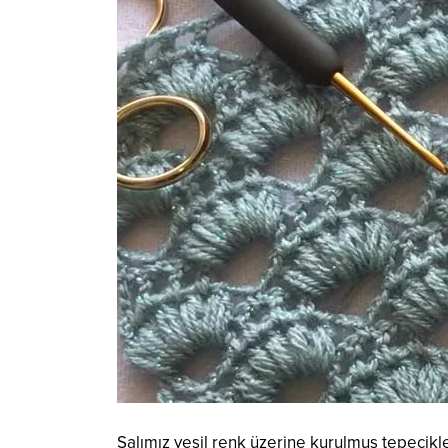
Şalımız yeşil renk üzerine kurulmuş tepecikle