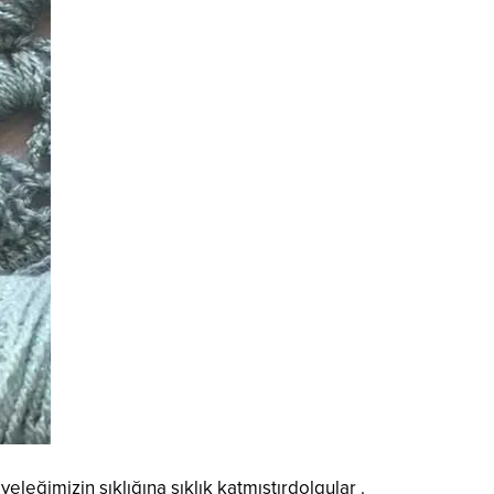
leğimizin şıklığına şıklık katmıştırdolgular .