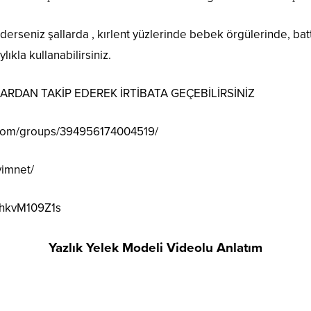
derseniz şallarda , kırlent yüzlerinde bebek örgülerinde, bat
kla kullanabilirsiniz.
DAN TAKİP EDEREK İRTİBATA GEÇEBİLİRSİNİZ
.com/groups/394956174004519/
vimnet/
1hkvM109Z1s
Yazlık Yelek Modeli Videolu Anlatım