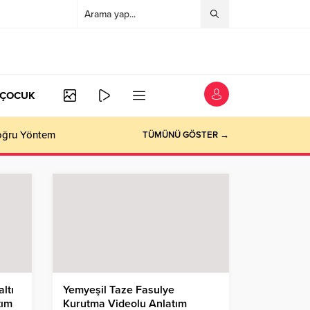
/ÇOCUK
Doğru Yöntem
TÜMÜNÜ GÖSTER →
ltı
Yemyeşil Taze Fasulye
tım
Kurutma Videolu Anlatım