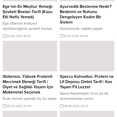
yapabilir, sofralarınızı
renklendirebilirsiniz. 📝 Ege Ot
Ege’nin En Meşhur Yemeği:
Ayurvedik Beslenme Nedir?
Kavurması Malzemeleri 👩‍🍳...
Şevketi Bostan Tarifi (Kuzu
Bedenini ve Ruhunu
Etli Nefis Yemek)
Dengeleyen Kadim Bir
Sistem
Ege otlarının kraliçesi
diyebileceğimiz şevketi bostan,
Günümüzde sağlıklı yaşam
hem şifalı hem de oldukça lezzetli
arayışında olan pek çok kişi
26.06.2025 16:30
10.05.2025 00:46
bir sebzedir. Özellikle İzmir ve
“Ayurvedik beslenme” kavramını
çevresinde çok sevilen bu tarifte,
sıkça duyuyor. Peki bu kadim
kuzu etiyle birleşerek gerçek bir
sistem tam olarak ne sunuyor?
lezzet şölenine dönüşüyor. Siz de
Beden, zihin ve ruh arasında
bu geleneksel Ege yemeğini
denge kurmak isteyen herkes
evinizde kolayca yapabilirsiniz. 📝
için ayurvedik beslenme, sadece
Şevketi Bostan Tarifi Malzemeleri
bir diyet planı değil, yaşam tarzını
👩‍🍳 Şevketi Bostan Nasıl Yapılır?
kökten dönüştüren bir anlayış.
Glütensiz, Yüksek Proteinli
Sporcu Kahvaltısı: Protein ve
🔍...
Ayurveda’nın Kalbinde Ne Var?
Mercimek Ekmeği Tarifi |
Lif Deposu Omlet Tarifi | Kas
“Ayurveda” kelimesi,...
Diyet ve Sağlıklı Yaşam İçin
Yapan Fit Lezzet
Mükemmel Seçenek
Spora başlamadan önce ya da
Evde ekmek yapmak hiç bu kadar
antrenmandan sonra
kolay, sağlıklı ve doyurucu
tüketilebilecek, besleyici ve tok
09.05.2025 23:54
09.05.2025 23:47
olmamıştı!Kırmızı mercimekle
tutan bir kahvaltı tarifi
hazırlanan bu glutensiz ekmek,
hazırladım!Hem yüksek proteinli