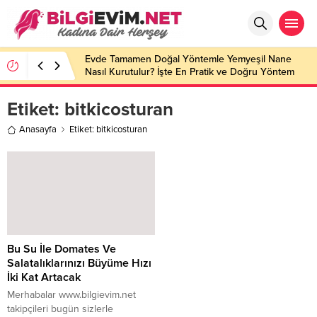
Evde Tamamen Doğal Yöntemle Yemyeşil Nane
Nasıl Kurutulur? İşte En Pratik ve Doğru Yöntem
Etiket:
bitkicosturan
Anasayfa
Etiket: bitkicosturan
Bu Su İle Domates Ve
Salatalıklarınızı Büyüme Hızı
İki Kat Artacak
Merhabalar www.bilgievim.net
takipçileri bugün sizlerle