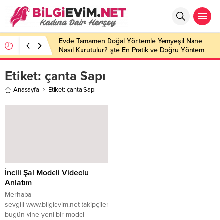
Evde Tamamen Doğal Yöntemle Yemyeşil Nane
Nasıl Kurutulur? İşte En Pratik ve Doğru Yöntem
Etiket:
çanta Sapı
Anasayfa
Etiket: çanta Sapı
İncili Şal Modeli Videolu
Anlatım
Merhaba
sevgili www.bilgievim.net takipçileri
bugün yine yeni bir model