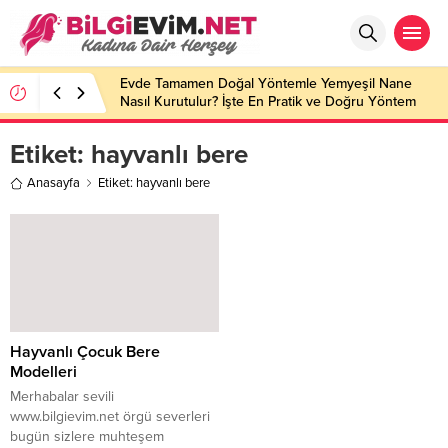
Evde Tamamen Doğal Yöntemle Yemyeşil Nane
Nasıl Kurutulur? İşte En Pratik ve Doğru Yöntem
Etiket:
hayvanlı bere
Anasayfa
Etiket: hayvanlı bere
Hayvanlı Çocuk Bere
Modelleri
Merhabalar sevili
www.bilgievim.net örgü severleri
bugün sizlere muhteşem