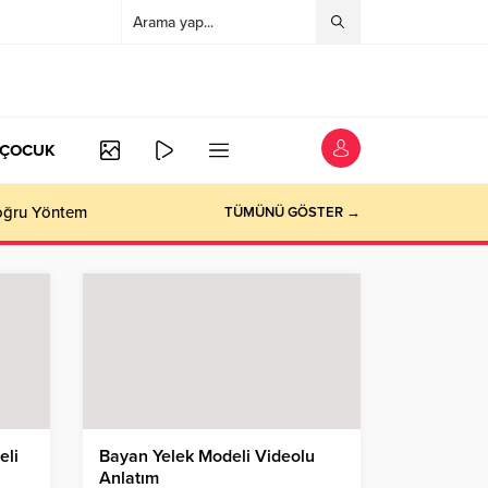
/ÇOCUK
Doğru Yöntem
TÜMÜNÜ GÖSTER →
eli
Bayan Yelek Modeli Videolu
Anlatım