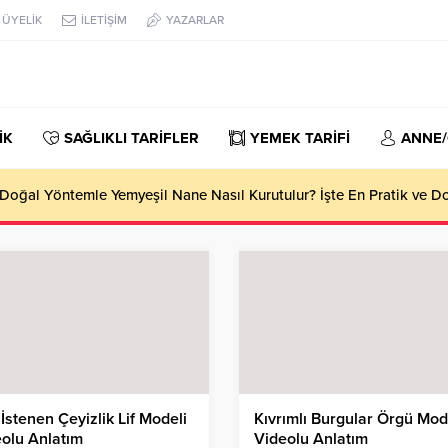
ÜYELİK
İLETİŞİM
YAZARLAR
İK
SAĞLIKLI TARİFLER
YEMEK TARİFİ
ANNE
oğal Yöntemle Yemyeşil Nane Nasıl Kurutulur? İşte En Pratik ve 
İstenen Çeyizlik Lif Modeli
Kıvrımlı Burgular Örgü Mod
olu Anlatım
Videolu Anlatım