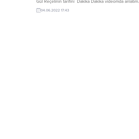
Gül Reçelinin tarifini Dakika Dakika videomda anlatım.
Bu sırrı Isparta’dan bir arkadaşım verdi. İste size sır g
04.06.2022 17:43
sakladıkları gül reçeli tarifinin püf noktaları. Mis Gibi G
Reçeli İçin Gerekli...