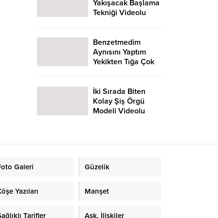
Yakışacak Başlama
Tekniği Videolu
Anlatım
Benzetmedim
Aynısını Yaptım
Yekikten Tığa Çok
Farklı Tığ Oyası
Yapımı
İki Sırada Biten
Kolay Şiş Örgü
Modeli Videolu
Anlatım
Foto Galeri
Güzelik
Köşe Yazıları
Manşet
ağlıklı Tarifler
Aşk, İlişkiler