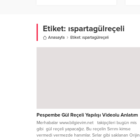
Etiket:
ıspartagülreçeli
Anasayfa
Etiket: ıspartagülreçeli
Pespembe Gül Reçeli Yapılışı Videolu Anlatım
Merhabalar www.bilgievim.net takipçileri bugün mis
gibi gül reçeli yapacağız. Bu reçelin Sırrını kimse
vermedi vermezde hanımlar. Sırlar gibi saklanan Orijin