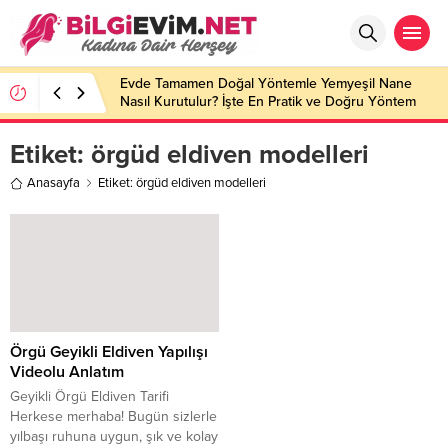
Evde Tamamen Doğal Yöntemle Yemyeşil Nane
Nasıl Kurutulur? İşte En Pratik ve Doğru Yöntem
Etiket:
örgüd eldiven modelleri
Anasayfa
Etiket: örgüd eldiven modelleri
Örgü Geyikli Eldiven Yapılışı
Videolu Anlatım
Geyikli Örgü Eldiven Tarifi
Herkese merhaba! Bugün sizlerle
yılbaşı ruhuna uygun, şık ve kolay