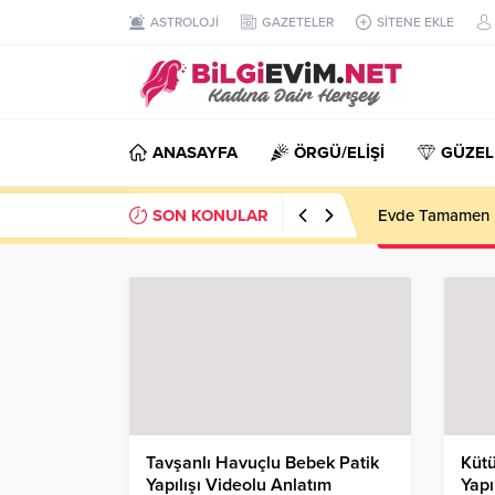
ASTROLOJİ
GAZETELER
SİTENE EKLE
ANASAYFA
ÖRGÜ/ELİŞİ
GÜZEL
SON KONULAR
Evde Tamamen D
Tavşanlı Havuçlu Bebek Patik
Kütü
Yapılışı Videolu Anlatım
Yapı