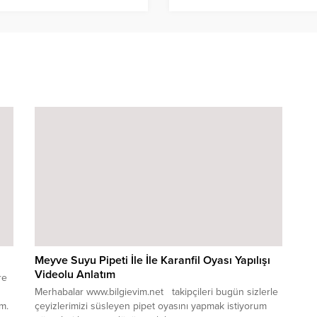
ı
Meyve Suyu Pipeti İle İle Karanfil Oyası Yapılışı
Videolu Anlatım
re
Merhabalar www.bilgievim.net takipçileri bugün sizlerle
m.
çeyizlerimizi süsleyen pipet oyasını yapmak istiyorum