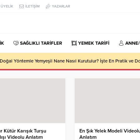
ÜYELİK
İLETİŞİM
YAZARLAR
İK
SAĞLIKLI TARİFLER
YEMEK TARİFİ
ANNE
oğal Yöntemle Yemyeşil Nane Nasıl Kurutulur? İşte En Pratik ve 
r Kütür Karışık Turşu
En Şık Yelek Modeli Videol
lışı Videolu Anlatım
Anlatım