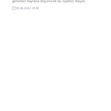
görenleri hayrana düşürecek bu oyamızı meyve
sularından çıkan minik pipetler ile yapacağız bu pipetleri
25.06.2022 23:18
küçük küçük keserek doldurup güzel bir karanfil oyası
elde edeceğiz. Evet sevgili takipçilerimiz modelimiz bu
şekilde ben kırmızı terch etti sizler dilediğiniz renk
yapabilirsiniz...