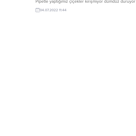
Pipetle yaptığımız çiçekler kırışmıyor dümdüz duruyor
yazmaya eklendikçe görüntüsü kat kat daha da
04.07.2022 11:44
güzelleşiyor. Ben pipet oyama bu renkleri kullanmayı
tercih ettim sizler istediğiniz renkte yapabilirsiniz.