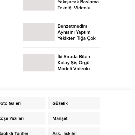
Yakışacak Başlama
Tekniği Videolu
Anlatım
Benzetmedim
Aynısını Yaptım
Yekikten Tığa Çok
Farklı Tığ Oyası
Yapımı
İki Sırada Biten
Kolay Şiş Örgü
Modeli Videolu
Anlatım
Foto Galeri
Güzelik
Köşe Yazıları
Manşet
ağlıklı Tarifler
Aşk, İlişkiler