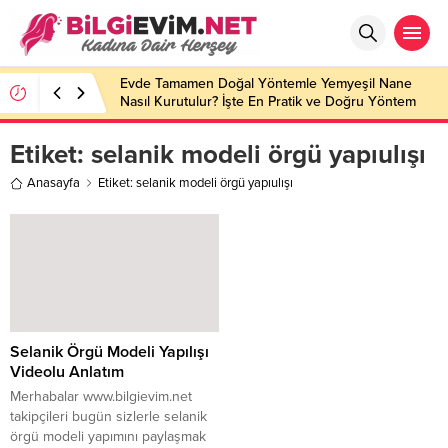
Evde Tamamen Doğal Yöntemle Yemyeşil Nane
Nasıl Kurutulur? İşte En Pratik ve Doğru Yöntem
Etiket:
selanik modeli örgü yapıulışı
Anasayfa
Etiket: selanik modeli örgü yapıulışı
Selanik Örgü Modeli Yapılışı
Videolu Anlatım
Merhabalar www.bilgievim.net
takipçileri bugün sizlerle selanik
örgü modeli yapımını paylaşmak