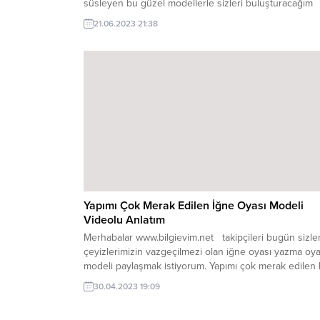
süsleyen bu güzel modellerle sizleri buluşturacağım
inşallah. Hemen yazmamızın görselini sizlerle paylaş
21.06.2023 21:38
istiyorum. Bugün sizlere TIĞ ile rengarenk çiçekli oya
anlatımını yapmak istiyorum çeyizlerimizin vazgeçilme
olan yazmalar bu modelle daha da güzel duracak. Bu
modeli farklı...
Yapımı Çok Merak Edilen İğne Oyası Modeli
Videolu Anlatım
Merhabalar www.bilgievim.net takipçileri bugün sizle
çeyizlerimizin vazgeçilmezi olan iğne oyası yazma oya
modeli paylaşmak istiyorum. Yapımı çok merak edilen
güzel modelimizin hemen bir görselini paylaşmak
30.04.2023 19:09
istiyorum siz değerli takipçilerimle. Modelimiz bu şeki
arkadaşlar iğne oyasının zarifliği güzelliği çeyizlerimizi