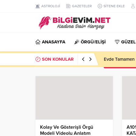
ASTROLOJİ
GAZETELER
SİTENE EKLE
ANASAYFA
ÖRGÜ/ELİŞİ
GÜZEL
SON KONULAR
Evde Tamamen D
Kolay Ve Gösterişli Örgü
A10
Modeli Videolu Anlatım
KAT