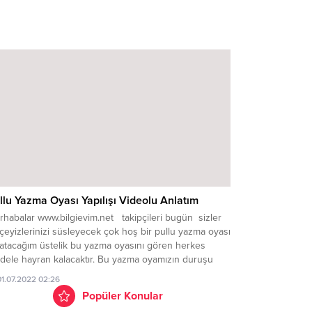
llu Yazma Oyası Yapılışı Videolu Anlatım
rhabalar www.bilgievim.net takipçileri bugün sizler
 çeyizlerinizi süsleyecek çok hoş bir pullu yazma oyası
latacağım üstelik bu yazma oyasını gören herkes
dele hayran kalacaktır. Bu yazma oyamızın duruşu
eli o kadar güzel ki hemen sizinle paylaşayım
01.07.2022 02:26
nim sizlerde bana hak vereceksinizdir bu pullu
Popüler Konular
ma oyasının modelini yıllarca saklayabilirsiniz eminim