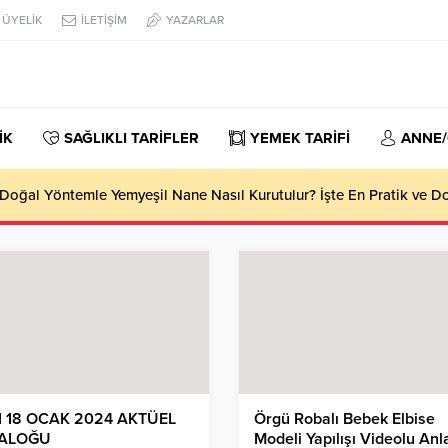
ÜYELİK
İLETİŞİM
YAZARLAR
İK
SAĞLIKLI TARİFLER
YEMEK TARİFİ
ANNE
oğal Yöntemle Yemyeşil Nane Nasıl Kurutulur? İşte En Pratik ve 
1 18 OCAK 2024 AKTÜEL
Örgü Robalı Bebek Elbise
ALOĞU
Modeli Yapılışı Videolu Anl