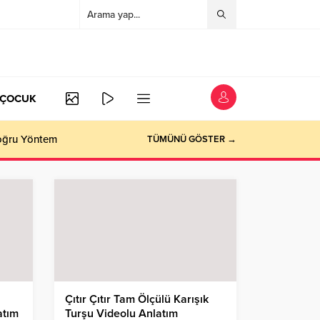
/ÇOCUK
Doğru Yöntem
TÜMÜNÜ GÖSTER →
Çıtır Çıtır Tam Ölçülü Karışık
atım
Turşu Videolu Anlatım