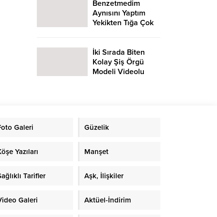
Benzetmedim
Aynısını Yaptım
Yekikten Tığa Çok
Farklı Tığ Oyası
Yapımı
İki Sırada Biten
Kolay Şiş Örgü
Modeli Videolu
Anlatım
Foto Galeri
Güzelik
Köşe Yazıları
Manşet
ağlıklı Tarifler
Aşk, İlişkiler
Video Galeri
Aktüel-İndirim