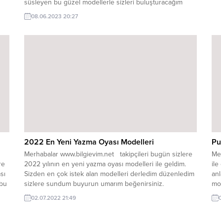
süsleyen bu güzel modellerle sizleri buluşturacağım
mak
inşallah. Hemen yazmamızın görselini sizlerle paylaşmak
08.06.2023 20:27
sı
istiyorum. Bugün sizlere TIĞ ile renk renk çiçekli oyası
zi
anlatımını yapmak istiyorum çeyizlerimizin vazgeçilmezi
olan yazmalar bu modelle daha da güzel duracak. Bu
modeli...
2022 En Yeni Yazma Oyası Modelleri
Pu
Merhabalar www.bilgievim.net takipçileri bugün sizlere
Me
re
2022 yılının en yeni yazma oyası modelleri ile geldim.
ile
sı
Sizden en çok istek alan modelleri derledim düzenledim
an
 bu
sizlere sundum buyurun umarım beğenirsiniz.
mo
mod
02.07.2022 21:49
lde
emi
yaz