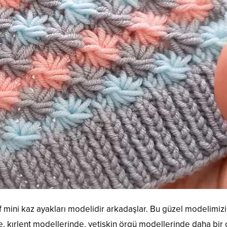
 mini kaz ayakları modelidir arkadaşlar. Bu güzel modelimizi
 kırlent modellerinde, yetişkin örgü modellerinde daha bir ço