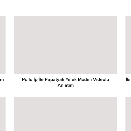
ım
Pullu İp İle Papatyalı Yelek Modeli Videolu
İk
Anlatım