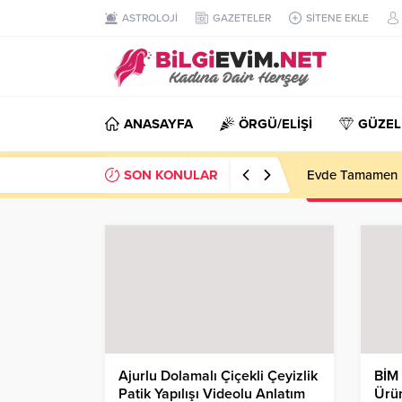
ASTROLOJİ
GAZETELER
SİTENE EKLE
ANASAYFA
ÖRGÜ/ELİŞİ
GÜZEL
SON KONULAR
Evde Tamamen D
Ajurlu Dolamalı Çiçekli Çeyizlik
BİM 
Patik Yapılışı Videolu Anlatım
Ürün