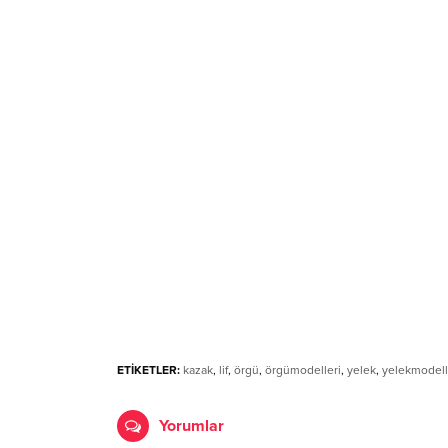
ETİKETLER:
kazak
,
lif
,
örgü
,
örgümodelleri
,
yelek
,
yelekmodell
Yorumlar