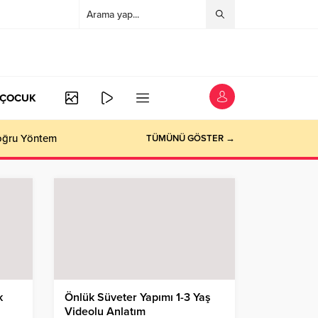
/ÇOCUK
Doğru Yöntem
TÜMÜNÜ GÖSTER →
k
Önlük Süveter Yapımı 1-3 Yaş
Videolu Anlatım