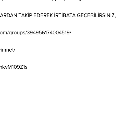
DAN TAKİP EDEREK İRTİBATA GEÇEBİLİRSİNİZ,
.com/groups/394956174004519/
vimnet/
1hkvM109Z1s