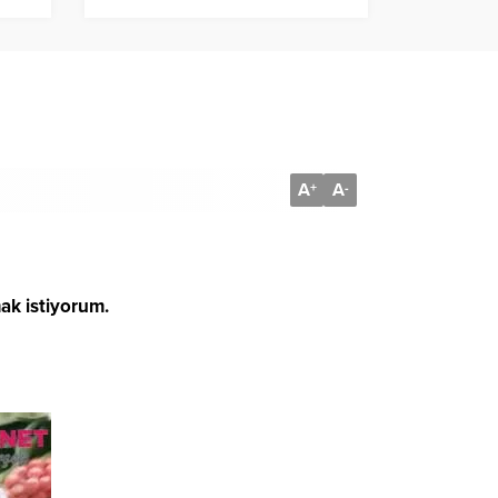
A
A
+
-
ak istiyorum.