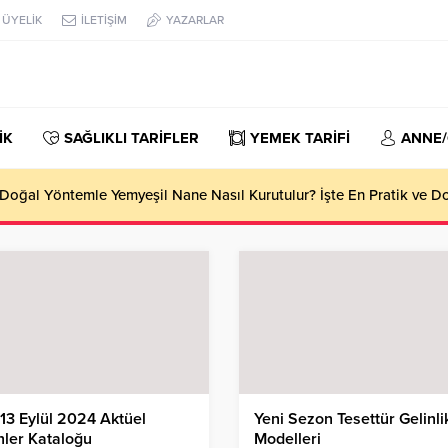
ÜYELİK
İLETİŞİM
YAZARLAR
İK
SAĞLIKLI TARİFLER
YEMEK TARİFİ
ANNE
oğal Yöntemle Yemyeşil Nane Nasıl Kurutulur? İşte En Pratik ve 
13 Eylül 2024 Aktüel
Yeni Sezon Tesettür Gelinli
ler Kataloğu
Modelleri