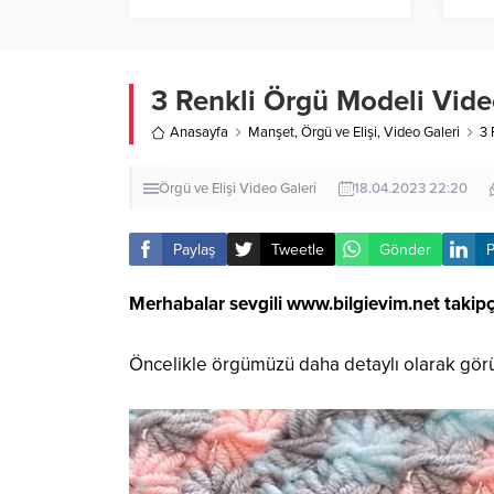
3 Renkli Örgü Modeli Vide
Anasayfa
Manşet
,
Örgü ve Elişi
,
Video Galeri
3 
Örgü ve Elişi
Video Galeri
18.04.2023 22:20
Paylaş
Tweetle
Gönder
P
Merhabalar sevgili
www.bilgievim.net
takipç
Öncelikle örgümüzü daha detaylı olarak gör