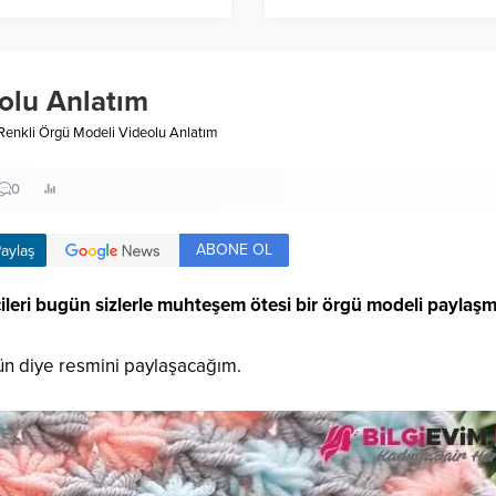
olu Anlatım
Renkli Örgü Modeli Videolu Anlatım
0
ABONE OL
aylaş
ileri bugün sizlerle muhteşem ötesi bir örgü modeli paylaşm
ün diye resmini paylaşacağım.