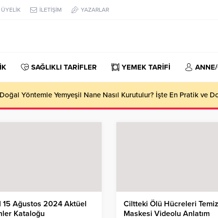
ÜYELİK
İLETİŞİM
YAZARLAR
İK
SAĞLIKLI TARİFLER
YEMEK TARİFİ
ANNE
oğal Yöntemle Yemyeşil Nane Nasıl Kurutulur? İşte En Pratik ve 
 15 Ağustos 2024 Aktüel
Ciltteki Ölü Hücreleri Temi
ler Kataloğu
Maskesi Videolu Anlatım