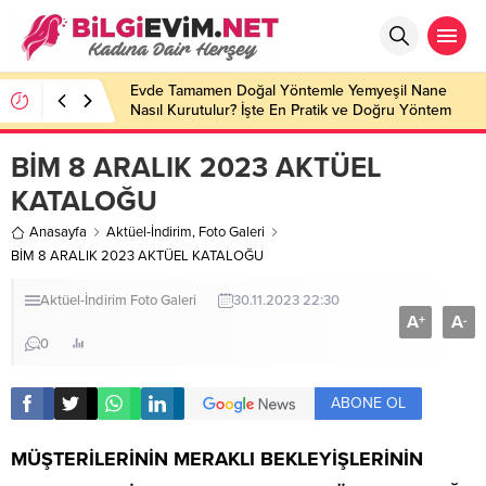
Evde Tamamen Doğal Yöntemle Yemyeşil Nane
Nasıl Kurutulur? İşte En Pratik ve Doğru Yöntem
BİM 8 ARALIK 2023 AKTÜEL
KATALOĞU
Anasayfa
Aktüel-İndirim
,
Foto Galeri
BİM 8 ARALIK 2023 AKTÜEL KATALOĞU
Aktüel-İndirim
Foto Galeri
30.11.2023 22:30
A
A
+
-
0
ABONE OL
MÜŞTERİLERİNİN MERAKLI BEKLEYİŞLERİNİN