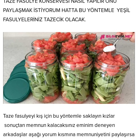
TAZE FASULYE KONSERVESİ NASIL YAPILIR ONU
PAYLAŞMAK İSTİYORUM HATTA BU YÖNTEMLE YEŞİL
FASULYELERİNİZ TAZECİK OLACAK.
Taze fasulyeyi kış için bu yöntemle saklayın kızlar
sonuçtan memnun kalacaksınız eminim deneyen
arkadaşlar aşağı yorum kısmına memnuniyetini paylaşırsa