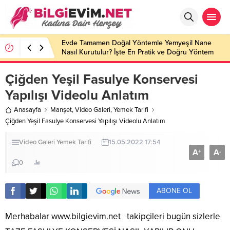
Evde Tamamen Doğal Yöntemle Yemyeşil Nane
Nasıl Kurutulur? İşte En Pratik ve Doğru Yöntem
Çiğden Yeşil Fasulye Konservesi
Yapılışı Videolu Anlatım
Anasayfa
Manşet
,
Video Galeri
,
Yemek Tarifi
Çiğden Yeşil Fasulye Konservesi Yapılışı Videolu Anlatım
Video Galeri
Yemek Tarifi
15.05.2022 17:54
A
A
+
-
0
ABONE OL
Merhabalar
www.bilgievim.net
takipçileri bugün sizlerle