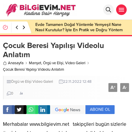
Evde Tamamen Doğal Yöntemle Yemyeşil Nane
Nasıl Kurutulur? İşte En Pratik ve Doğru Yöntem
Çocuk Beresi Yapılışı Videolu
Anlatım
Anasayfa
Manşet
,
Örgü ve Elişi
,
Video Galeri
Çocuk Beresi Yapılışı Videolu Anlatım
Örgü ve Elişi
Video Galeri
22.11.2022 12:48
A
A
+
-
0
ABONE OL
Merhabalar
www.bilgievim.net
takipçileri bugün sizlerle