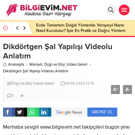
Evde Tamamen Doğal Yöntemle Yemyeşil Nane
Nasıl Kurutulur? İşte En Pratik ve Doğru Yöntem
Dikdörtgen Şal Yapılışı Videolu
Anlatım
Anasayfa
Manşet
,
Örgü ve Elişi
,
Video Galeri
Dikdörtgen Şal Yapılışı Videolu Anlatım
Örgü ve Elişi
Video Galeri
04.04.2023 12:15
A
A
+
-
0
ABONE OL
Merhaba sevgili
www.bilgievim.net
takipçileri bugün yine