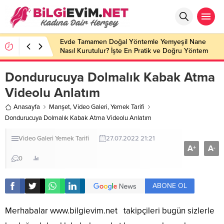
Evde Tamamen Doğal Yöntemle Yemyeşil Nane
Nasıl Kurutulur? İşte En Pratik ve Doğru Yöntem
Dondurucuya Dolmalık Kabak Atma
Videolu Anlatım
Anasayfa
Manşet
,
Video Galeri
,
Yemek Tarifi
Dondurucuya Dolmalık Kabak Atma Videolu Anlatım
Video Galeri
Yemek Tarifi
27.07.2022 21:21
A
A
+
-
0
ABONE OL
Merhabalar
www.bilgievim.net
takipçileri bugün sizlerle