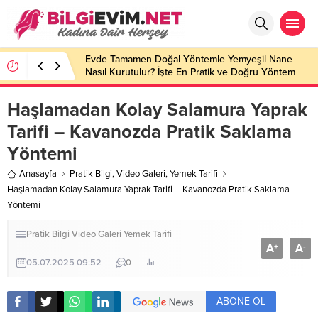
Evde Tamamen Doğal Yöntemle Yemyeşil Nane
Nasıl Kurutulur? İşte En Pratik ve Doğru Yöntem
Haşlamadan Kolay Salamura Yaprak
Tarifi – Kavanozda Pratik Saklama
Yöntemi
Anasayfa
Pratik Bilgi
,
Video Galeri
,
Yemek Tarifi
Haşlamadan Kolay Salamura Yaprak Tarifi – Kavanozda Pratik Saklama
Yöntemi
Pratik Bilgi
Video Galeri
Yemek Tarifi
A
A
+
-
05.07.2025 09:52
0
ABONE OL