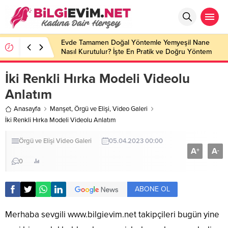
Evde Tamamen Doğal Yöntemle Yemyeşil Nane
Nasıl Kurutulur? İşte En Pratik ve Doğru Yöntem
İki Renkli Hırka Modeli Videolu
Anlatım
Anasayfa
Manşet
,
Örgü ve Elişi
,
Video Galeri
İki Renkli Hırka Modeli Videolu Anlatım
Örgü ve Elişi
Video Galeri
05.04.2023 00:00
A
A
+
-
0
ABONE OL
Merhaba sevgili
www.bilgievim.net
takipçileri bugün yine