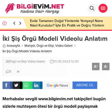
Evde Tamamen Doğal Yöntemle Yemyeşil Nane
Nasıl Kurutulur? İşte En Pratik ve Doğru Yöntem
İki Şiş Örgü Modeli Videolu Anlatım
Anasayfa
Manşet
,
Örgü ve Elişi
,
Video Galeri
İki Şiş Örgü Modeli Videolu Anlatım
Örgü ve Elişi
Video Galeri
01.05.2023 12:00
A
A
+
-
0
ABONE OL
Merhabalar sevgili
www.bilgievim.net
takipçileri bugün
sizlerle muhteşem ötesi bir örgü modeli paylaşmak