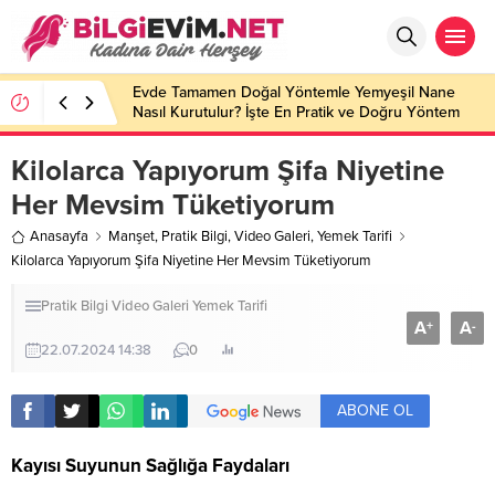
Evde Tamamen Doğal Yöntemle Yemyeşil Nane
Nasıl Kurutulur? İşte En Pratik ve Doğru Yöntem
Kilolarca Yapıyorum Şifa Niyetine
Her Mevsim Tüketiyorum
Anasayfa
Manşet
,
Pratik Bilgi
,
Video Galeri
,
Yemek Tarifi
Kilolarca Yapıyorum Şifa Niyetine Her Mevsim Tüketiyorum
Pratik Bilgi
Video Galeri
Yemek Tarifi
A
A
+
-
22.07.2024 14:38
0
ABONE OL
Kayısı Suyunun Sağlığa Faydaları