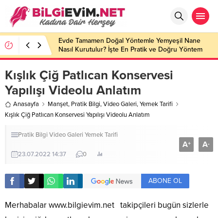
Evde Tamamen Doğal Yöntemle Yemyeşil Nane
Nasıl Kurutulur? İşte En Pratik ve Doğru Yöntem
Kışlık Çiğ Patlıcan Konservesi
Yapılışı Videolu Anlatım
Anasayfa
Manşet
,
Pratik Bilgi
,
Video Galeri
,
Yemek Tarifi
Kışlık Çiğ Patlıcan Konservesi Yapılışı Videolu Anlatım
Pratik Bilgi
Video Galeri
Yemek Tarifi
A
A
+
-
23.07.2022 14:37
0
ABONE OL
Merhabalar
www.bilgievim.net
takipçileri bugün sizlerle