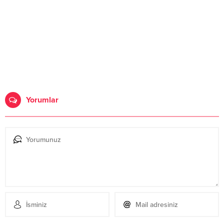
Yorumlar