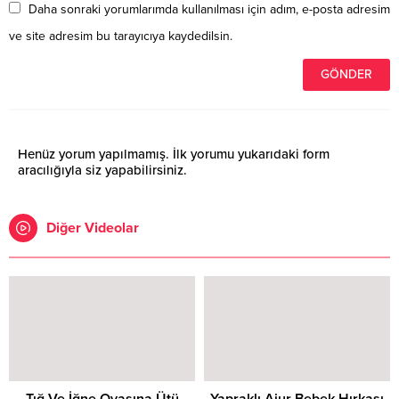
Daha sonraki yorumlarımda kullanılması için adım, e-posta adresim
ve site adresim bu tarayıcıya kaydedilsin.
Henüz yorum yapılmamış. İlk yorumu yukarıdaki form
aracılığıyla siz yapabilirsiniz.
Diğer Videolar