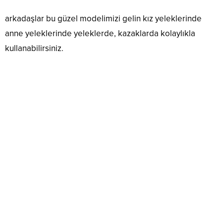
arkadaşlar bu güzel modelimizi gelin kız yeleklerinde
anne yeleklerinde yeleklerde, kazaklarda kolaylıkla
kullanabilirsiniz.