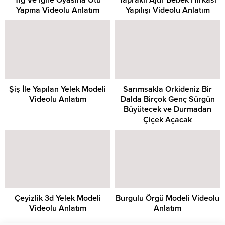
Tığ Ve İğne Oyasına Ütü
Yapraklı Ajur Bebek Hırkası
Yapma Videolu Anlatım
Yapılışı Videolu Anlatım
Şiş İle Yapılan Yelek Modeli
Sarımsakla Orkideniz Bir
Videolu Anlatım
Dalda Birçok Genç Sürgün
Büyütecek ve Durmadan
Çiçek Açacak
Çeyizlik 3d Yelek Modeli
Burgulu Örgü Modeli Videolu
Videolu Anlatım
Anlatım