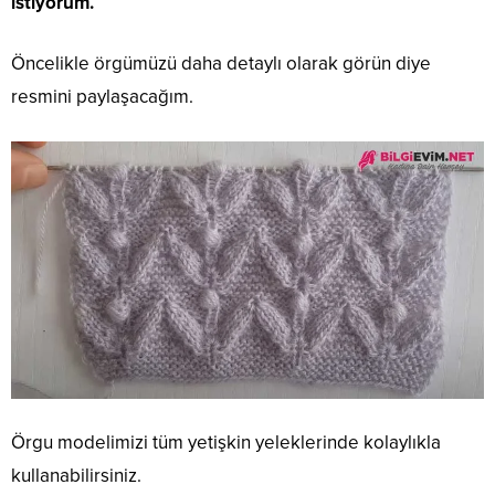
istiyorum.
Öncelikle örgümüzü daha detaylı olarak görün diye
resmini paylaşacağım.
Örgu modelimizi tüm yetişkin yeleklerinde kolaylıkla
kullanabilirsiniz.