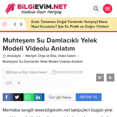
Evde Tamamen Doğal Yöntemle Yemyeşil Nane
Nasıl Kurutulur? İşte En Pratik ve Doğru Yöntem
Muhteşem Su Damlacıklı Yelek
Modeli Videolu Anlatım
Anasayfa
Manşet
,
Örgü ve Elişi
,
Video Galeri
Muhteşem Su Damlacıklı Yelek Modeli Videolu Anlatım
Örgü ve Elişi
Video Galeri
20.03.2023 23:37
A
A
+
-
0
ABONE OL
Merhaba sevgili
www.bilgievim.net
takipçileri bugün yine