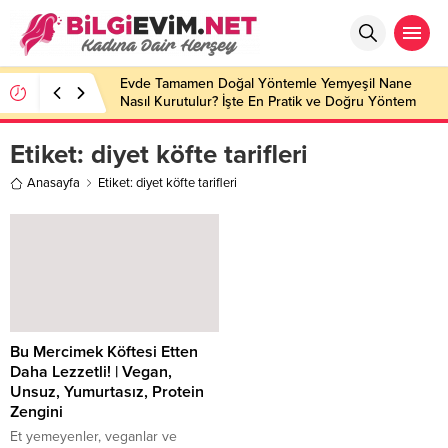
Evde Tamamen Doğal Yöntemle Yemyeşil Nane
Nasıl Kurutulur? İşte En Pratik ve Doğru Yöntem
Etiket:
diyet köfte tarifleri
Anasayfa
Etiket: diyet köfte tarifleri
Bu Mercimek Köftesi Etten
Daha Lezzetli! | Vegan,
Unsuz, Yumurtasız, Protein
Zengini
Et yemeyenler, veganlar ve