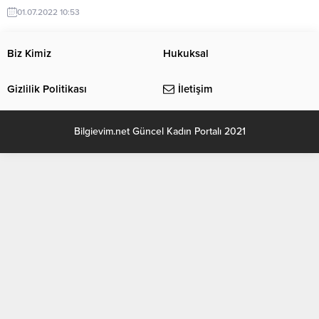
çıtır çıtır hazır yufkadan tatlı
01.07.2022 10:53
yapacağım. Cevizli sarma baklava
tarifi için gerekli malzemeler; Evet
sevgili takipçilerimiz yapılışı on
Biz Kimiz
Hukuksal
dakikada süren bu tarifi eminim
hepiniz çok seveceksiniz. Bu tarif
Gizlilik Politikası
İletişim
hem kolay ve beğenilen
lezzetiyle favori baklava tarifiniz
olabilir. Tatlımız İçin Gerekli
Bilgievim.net Güncel Kadın Portalı 2021
Malzemeler; 800 gram...