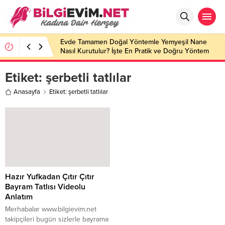
Evde Tamamen Doğal Yöntemle Yemyeşil Nane
Nasıl Kurutulur? İşte En Pratik ve Doğru Yöntem
Etiket:
şerbetli tatlılar
Anasayfa
Etiket: şerbetli tatlılar
Hazır Yufkadan Çıtır Çıtır
Bayram Tatlısı Videolu
Anlatım
Merhabalar www.bilgievim.net
takipçileri bugün sizlerle bayrama