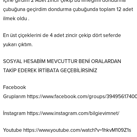
içine girdim 2 Adet zincir çekip bu ilmeğimi dondurma
çubuğuna geçirdim dondurma çubuğunda toplam 12 adet
ilmek oldu .
En üst çiçeklerini de 4 adet zincir çekip dört seferde
yukarı çıktım.
SOSYAL HESABİM MEVCUTTUR BENİ ORALARDAN
TAKİP EDEREK İRTİBATA GEÇEBİLİRSİNİZ
Facebook
Gruplarım
https://www.facebook.com/groups/3949561740
İnstagram
https://www.instagram.com/bilgievimnet/
Youtube
https://www.youtube.com/watch?v=1hkvM109Z1s