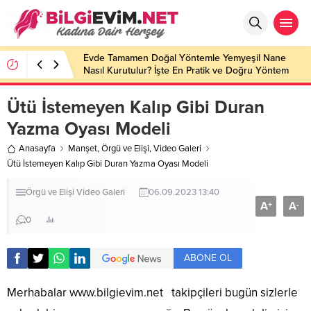
Evde Tamamen Doğal Yöntemle Yemyeşil Nane
Nasıl Kurutulur? İşte En Pratik ve Doğru Yöntem
Ütü İstemeyen Kalıp Gibi Duran
Yazma Oyası Modeli
Anasayfa
Manşet
,
Örgü ve Elişi
,
Video Galeri
Ütü İstemeyen Kalıp Gibi Duran Yazma Oyası Modeli
Örgü ve Elişi
Video Galeri
06.09.2023 13:40
A
A
+
-
0
ABONE OL
Merhabalar
www.bilgievim.net
takipçileri bugün sizlerle