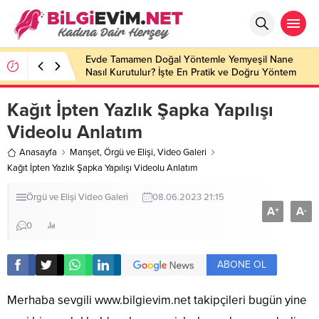
Evde Tamamen Doğal Yöntemle Yemyeşil Nane
Nasıl Kurutulur? İşte En Pratik ve Doğru Yöntem
Kağıt İpten Yazlık Şapka Yapılışı
Videolu Anlatım
Anasayfa
Manşet
,
Örgü ve Elişi
,
Video Galeri
Kağıt İpten Yazlık Şapka Yapılışı Videolu Anlatım
Örgü ve Elişi
Video Galeri
08.06.2023 21:15
A
A
+
-
0
ABONE OL
Merhaba sevgili
www.bilgievim.net
takipçileri bugün yine