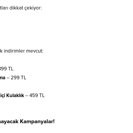
ları dikkat çekiyor:
k indirimler mevcut:
399 TL
tma
– 299 TL
içi Kulaklık
– 459 TL
lmayacak Kampanyalar!