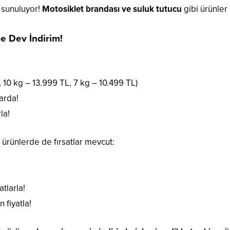
r sunuluyor!
Motosiklet brandası ve suluk tutucu
gibi ürünler 
de Dev İndirim!
 10 kg – 13.999 TL, 7 kg – 10.499 TL)
larda!
la!
i ürünlerde de fırsatlar mevcut:
tlarla!
 fiyatla!