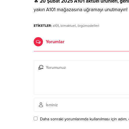
🔥
20 Şubat 2025 A101 aktüel ürünleri, geniş
yakın A101 mağazasına uğramayı unutmayın!
ETİKETLER:
a101
,
bimaktuel
,
örgümodelleri
Yorumlar
Daha sonraki yorumlarımda kullanılması için adım, 