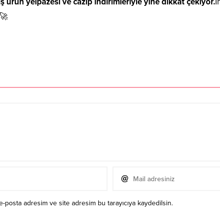
 ürün yelpazesi ve cazip indirimleriyle yine dikkat çekiyor.
İ
 🚀
e-posta adresim ve site adresim bu tarayıcıya kaydedilsin.