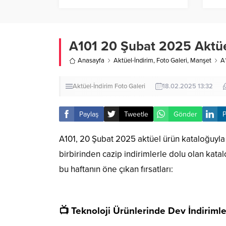
A101 20 Şubat 2025 Aktüel
Anasayfa
Aktüel-İndirim
,
Foto Galeri
,
Manşet
A
Aktüel-İndirim
Foto Galeri
18.02.2025 13:32
Paylaş
Tweetle
Gönder
P
A101, 20 Şubat 2025 aktüel ürün kataloğuyla 
birbirinden cazip indirimlerle dolu olan kat
bu haftanın öne çıkan fırsatları:
📺 Teknoloji Ürünlerinde Dev İndirimle