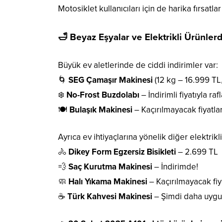
Motosiklet kullanıcıları için de harika fırsatla
🛁 Beyaz Eşyalar ve Elektrikli Ürünler
Büyük ev aletlerinde de ciddi indirimler var:
🌀
SEG Çamaşır Makinesi
(12 kg – 16.999 TL,
❄️
No-Frost Buzdolabı
– İndirimli fiyatıyla raf
🍽️
Bulaşık Makinesi
– Kaçırılmayacak fiyatlar
Ayrıca ev ihtiyaçlarına yönelik diğer elektrikl
🚴
Dikey Form Egzersiz Bisikleti
– 2.699 TL
💨
Saç Kurutma Makinesi
– İndirimde!
🧼
Halı Yıkama Makinesi
– Kaçırılmayacak fiya
☕
Türk Kahvesi Makinesi
– Şimdi daha uygun