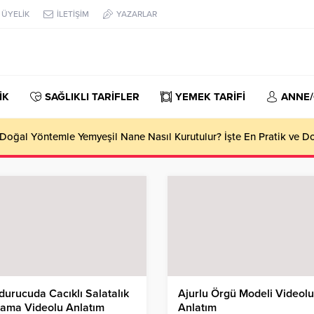
ÜYELİK
İLETİŞİM
YAZARLAR
İK
SAĞLIKLI TARİFLER
YEMEK TARİFİ
ANNE
oğal Yöntemle Yemyeşil Nane Nasıl Kurutulur? İşte En Pratik ve 
urucuda Cacıklı Salatalık
Ajurlu Örgü Modeli Videolu
lama Videolu Anlatım
Anlatım