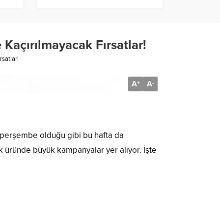
Kaçırılmayacak Fırsatlar!
satlar!
A
A
+
-
er perşembe olduğu gibi bu hafta da
k üründe büyük kampanyalar yer alıyor. İşte