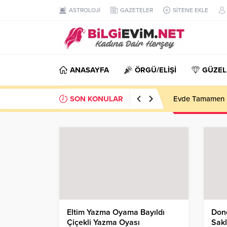
ASTROLOJİ
GAZETELER
SİTENE EKLE
ANASAYFA
ÖRGÜ/ELİŞİ
GÜZEL
SON KONULAR
Evde Tamamen D
Eltim Yazma Oyama Bayıldı
Dond
Çiçekli Yazma Oyası
Sak