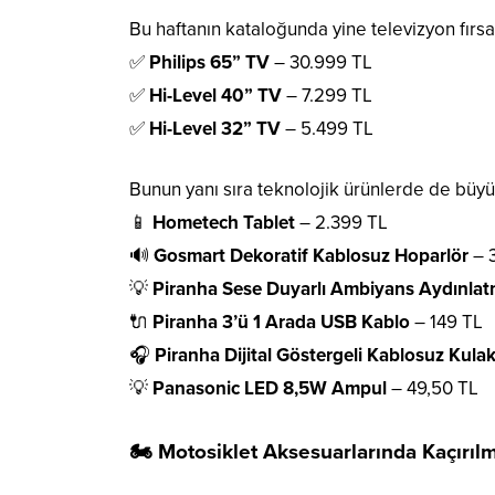
Bu haftanın kataloğunda yine televizyon fırsat
✅
Philips 65” TV
– 30.999 TL
✅
Hi-Level 40” TV
– 7.299 TL
✅
Hi-Level 32” TV
– 5.499 TL
Bunun yanı sıra teknolojik ürünlerde de büyü
📱
Hometech Tablet
– 2.399 TL
🔊
Gosmart Dekoratif Kablosuz Hoparlör
– 
💡
Piranha Sese Duyarlı Ambiyans Aydınla
🔌
Piranha 3’ü 1 Arada USB Kablo
– 149 TL
🎧
Piranha Dijital Göstergeli Kablosuz Kulak
💡
Panasonic LED 8,5W Ampul
– 49,50 TL
🏍️ Motosiklet Aksesuarlarında Kaçırı