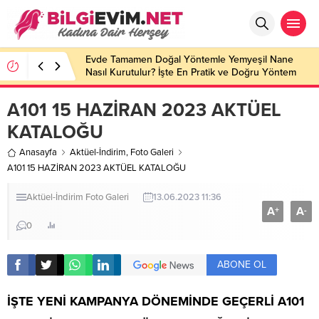
Evde Tamamen Doğal Yöntemle Yemyeşil Nane
Nasıl Kurutulur? İşte En Pratik ve Doğru Yöntem
A101 15 HAZİRAN 2023 AKTÜEL
KATALOĞU
Anasayfa
Aktüel-İndirim
,
Foto Galeri
A101 15 HAZİRAN 2023 AKTÜEL KATALOĞU
Aktüel-İndirim
Foto Galeri
13.06.2023 11:36
A
A
+
-
0
ABONE OL
İŞTE YENİ KAMPANYA DÖNEMİNDE GEÇERLİ
A101