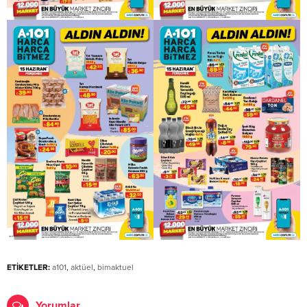
ETİKETLER:
a101
,
aktüel
,
bimaktuel
Yorumlar