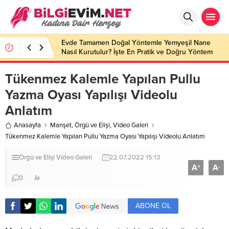
Evde Tamamen Doğal Yöntemle Yemyeşil Nane
Nasıl Kurutulur? İşte En Pratik ve Doğru Yöntem
Tükenmez Kalemle Yapılan Pullu
Yazma Oyası Yapılışı Videolu
Anlatım
Anasayfa
Manşet
,
Örgü ve Elişi
,
Video Galeri
Tükenmez Kalemle Yapılan Pullu Yazma Oyası Yapılışı Videolu Anlatım
Örgü ve Elişi
Video Galeri
22.07.2022 15:13
A
A
+
-
0
ABONE OL