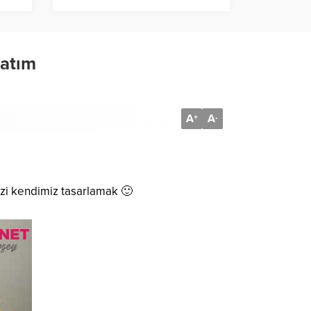
latım
A
A
+
-
mizi kendimiz tasarlamak 🙂