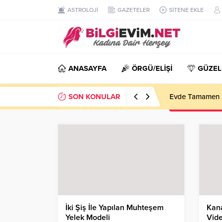
ASTROLOJİ
GAZETELER
SİTENE EKLE
ANASAYFA
ÖRGÜ/ELİŞİ
GÜZEL
SON KONULAR
Evde Tamamen D
İki Şiş İle Yapılan Muhteşem
Kana
Yelek Modeli
Vide