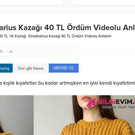
varius Kazağı 40 TL Ördüm Videolu An
0 TL ‘lik Kazağı Stradivarius Kazağı 40 TL Ördüm Videolu Anlatım
0
ABONE OL
aylaş
a kışlık kıyafetler bu kadar artmışken en iyisi kendi kıyafeti