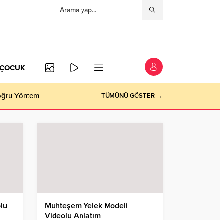
/ÇOCUK
Doğru Yöntem
TÜMÜNÜ GÖSTER →
olu
Muhteşem Yelek Modeli
Videolu Anlatım