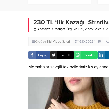
230 TL ‘lik Kazağı Stradi
Anasayfa
Manşet
,
Örgü ve Elişi
,
Video Galeri
23
Örgü ve Elişi
Video Galeri
16.10.2022 11:35
Paylaş
Tweetle
Gönder
P
Merhabalar sevgili takipçilerimiz kış aylarınd