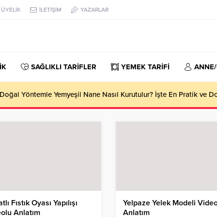
ÜYELİK
İLETİŞİM
YAZARLAR
İK
SAĞLIKLI TARİFLER
YEMEK TARİFİ
ANNE
oğal Yöntemle Yemyeşil Nane Nasıl Kurutulur? İşte En Pratik ve 
tlı Fıstık Oyası Yapılışı
Yelpaze Yelek Modeli Vide
olu Anlatım
Anlatım