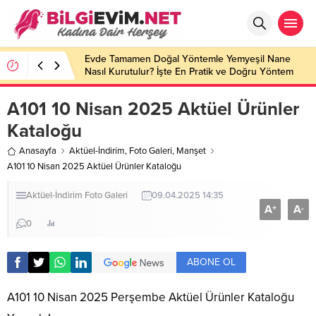
Evde Tamamen Doğal Yöntemle Yemyeşil Nane
Nasıl Kurutulur? İşte En Pratik ve Doğru Yöntem
A101 10 Nisan 2025 Aktüel Ürünler
Kataloğu
Anasayfa
Aktüel-İndirim
,
Foto Galeri
,
Manşet
A101 10 Nisan 2025 Aktüel Ürünler Kataloğu
Aktüel-İndirim
Foto Galeri
09.04.2025 14:35
A
A
+
-
0
ABONE OL
A101 10 Nisan 2025 Perşembe Aktüel Ürünler Kataloğu