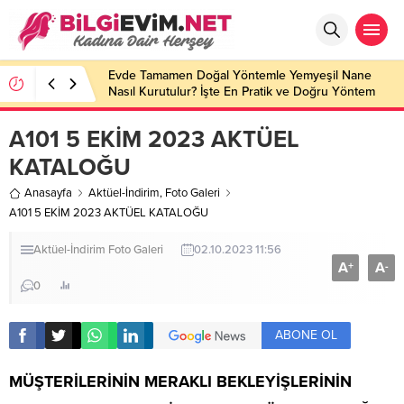
Evde Tamamen Doğal Yöntemle Yemyeşil Nane
Nasıl Kurutulur? İşte En Pratik ve Doğru Yöntem
A101 5 EKİM 2023 AKTÜEL
KATALOĞU
Anasayfa
Aktüel-İndirim
,
Foto Galeri
A101 5 EKİM 2023 AKTÜEL KATALOĞU
Aktüel-İndirim
Foto Galeri
02.10.2023 11:56
A
A
+
-
0
ABONE OL
MÜŞTERİLERİNİN MERAKLI BEKLEYİŞLERİNİN