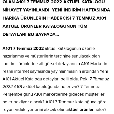
OLAN
A101 7 TEMMUZ 2022
AKTÜEL KATALOĞU
NİHAYET YAYINLANDI. YENİ İNDİRİM HAFTASINDA
HARİKA ÜRÜNLERİN HABERCİSİ
7 TEMMUZ
A101
AKTÜEL
ÜRÜNLER KATALOĞUNUN TÜM
DETAYLARI BU SAYFADA…
A101 7 Temmuz 2022
aktüel kataloğunun özenle
hazırlanmış ve müşterilerin tercihine sunulacak olan
indirimli ürünlerine ait görsel detaylarının A101 Marketin
resmi internet sayfasında yayınlanmasının ardından Yeni
A101 Aktüel Kataloğu detayları belli oldu. Peki
7 Temmuz
2022 A101
aktüel kataloğunda neler var? 7 Temmuz
Perşembe günü A101 marketlerine gidecek müşterileri
neler bekliyor olacak? A101 7 Temmuz kataloğuna göre
reyonlardaki yerlerini alacak olan
aktüel ürünler
neler?