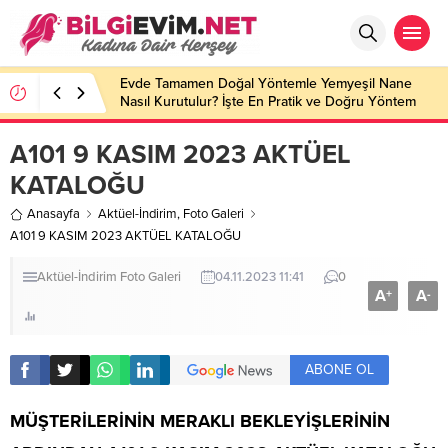
Evde Tamamen Doğal Yöntemle Yemyeşil Nane
Nasıl Kurutulur? İşte En Pratik ve Doğru Yöntem
A101 9 KASIM 2023 AKTÜEL
KATALOĞU
Anasayfa
Aktüel-İndirim
,
Foto Galeri
A101 9 KASIM 2023 AKTÜEL KATALOĞU
Aktüel-İndirim
Foto Galeri
04.11.2023 11:41
0
A
A
+
-
ABONE OL
MÜŞTERİLERİNİN MERAKLI BEKLEYİŞLERİNİN