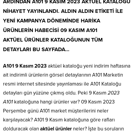
ARDINDAN
A101 9 KASIM 2023
AKTÜEL KATALOĞU
NİHAYET YAYINLANDI. ALDIN ALDIN ETİKETİ İLE
YENİ KAMPANYA DÖNEMİNDE HARİKA
ÜRÜNLERİN HABECİSİ
09 KASIM A101
AKTÜEL
ÜRÜNLER KATALOĞUNUN TÜM
DETAYLARI BU SAYFADA…
A101 9 Kasım 2023
aktüel kataloğu yeni indirim haftasına
ait indirimli ürünlerin görsel detaylarının A101 Marketin
resmi internet sitesinde yayınlaması ile A101 Kataloğu
detayları gün yüzüne çıkmış oldu. Peki 9 Kasım
2023
A101
kataloğuna hangi ürünler var? 09 Kasım 2023
Perşembe günü A101 market müşterilerini neler
karşılayacak? A101 9 Kasım kataloğuna göre rafları
dolduracak olan
aktüel ürünler
neler? İşte bu soruların