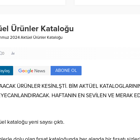
el Ürünler Kataloğu
mmuz 2024 Aktüel Ürünler Kataloğu
0
ABONE OL
aylaş
ACAK ÜRÜNLER KESİNLŞTİ. BİM AKTÜEL KATALOGLARININ Y
HEYECANLANDIRACAK. HAFTANIN EN SEVİLEN VE MERAK 
el kataloğu yeni sayısı çıktı.
rle dolu olan fırsat kataloğunda her alanda bir fırsatı sizl