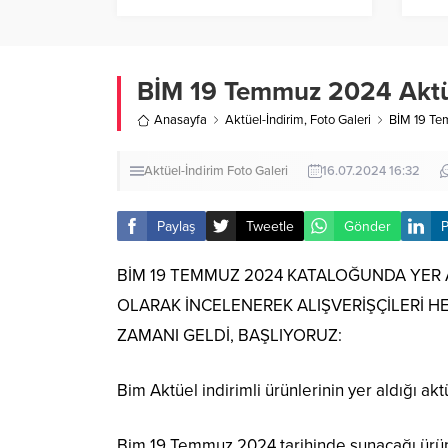
BİM 19 Temmuz 2024 Aktü
Anasayfa
Aktüel-İndirim
,
Foto Galeri
BİM 19 Te
Aktüel-İndirim
Foto Galeri
16.07.2024 16:32
Paylaş
Tweetle
Gönder
P
BİM 19 TEMMUZ 2024 KATALOĞUNDA YER A
OLARAK İNCELENEREK ALIŞVERİŞÇİLERİ 
ZAMANI GELDİ, BAŞLIYORUZ:
Bim Aktüel indirimli ürünlerinin yer aldığı aktü
Bim 19 Temmuz 2024 tarihinde sunacağı ürünle