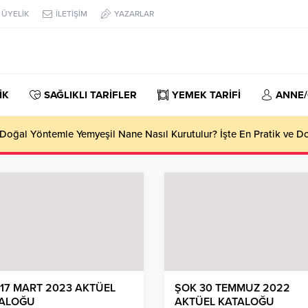
ÜYELİK
İLETİŞİM
YAZARLAR
İK
SAĞLIKLI TARİFLER
YEMEK TARİFİ
ANNE
oğal Yöntemle Yemyeşil Nane Nasıl Kurutulur? İşte En Pratik ve 
 17 MART 2023 AKTÜEL
ŞOK 30 TEMMUZ 2022
ALOĞU
AKTÜEL KATALOĞU