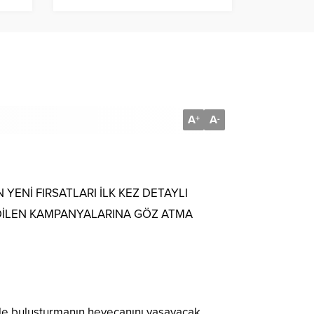
A
A
+
-
ENİ FIRSATLARI İLK KEZ DETAYLI
EDİLEN KAMPANYALARINA GÖZ ATMA
erle buluşturmanın heyecanını yaşayacak.