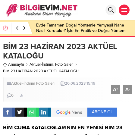
Evde Tamamen Doğal Yöntemle Yemyeşil Nane
Nasıl Kurutulur? İşte En Pratik ve Doğru Yöntem
BİM 23 HAZİRAN 2023 AKTÜEL
KATALOĞU
Anasayfa
Aktüel-İndirim
,
Foto Galeri
BİM 23 HAZİRAN 2023 AKTÜEL KATALOĞU
Aktüel-İndirim
Foto Galeri
20.06.2023 15:16
A
A
+
-
0
ABONE OL
BİM CUMA KATALOGLARININ EN YENİSİ
BİM 23