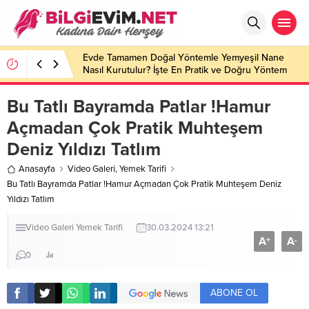
Evde Tamamen Doğal Yöntemle Yemyeşil Nane
Nasıl Kurutulur? İşte En Pratik ve Doğru Yöntem
Bu Tatlı Bayramda Patlar !Hamur
Açmadan Çok Pratik Muhteşem
Deniz Yıldızı Tatlım
Anasayfa
Video Galeri
,
Yemek Tarifi
Bu Tatlı Bayramda Patlar !Hamur Açmadan Çok Pratik Muhteşem Deniz
Yıldızı Tatlım
Video Galeri
Yemek Tarifi
30.03.2024 13:21
A
A
+
-
0
ABONE OL