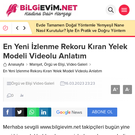
Evde Tamamen Doğal Yöntemle Yemyeşil Nane
Nasıl Kurutulur? İşte En Pratik ve Doğru Yöntem
En Yeni İzlenme Rekoru Kıran Yelek
Modeli Videolu Anlatım
Anasayfa
Manşet
,
Örgü ve Elişi
,
Video Galeri
En Yeni İzlenme Rekoru Kıran Yelek Modeli Videolu Anlatım
Örgü ve Elişi
Video Galeri
16.03.2023 23:23
A
A
+
-
0
ABONE OL
Merhaba sevgili
www.bilgievim.net
takipçileri bugün yine