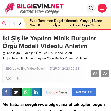
Evde Tamamen Doğal Yöntemle Yemyeşil Nane
Nasıl Kurutulur? İşte En Pratik ve Doğru Yöntem
İki Şiş İle Yapılan Minik Burgular
Örgü Modeli Videolu Anlatım
Anasayfa
Manşet
,
Örgü ve Elişi
,
Video Galeri
İki Şiş İle Yapılan Minik Burgular Örgü Modeli Videolu Anlatım
Örgü ve Elişi
Video Galeri
25.04.2023 22:23
A
A
+
-
0
ABONE OL
Merhabalar sevgili
www.bilgievim.net
takipçileri bugün