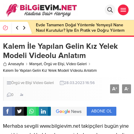
Evde Tamamen Doğal Yöntemle Yemyeşil Nane
Nasıl Kurutulur? İşte En Pratik ve Doğru Yöntem
Kalem İle Yapılan Gelin Kız Yelek
Modeli Videolu Anlatım
Anasayfa
Manşet
,
Örgü ve Elişi
,
Video Galeri
Kalem İle Yapılan Gelin Kız Yelek Modeli Videolu Anlatım
Örgü ve Elişi
Video Galeri
28.03.2023 16:56
A
A
+
-
0
ABONE OL
Merhaba sevgili
www.bilgievim.net
takipçileri bugün yine