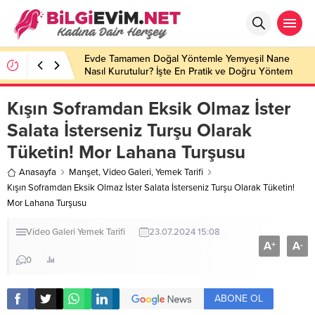
Evde Tamamen Doğal Yöntemle Yemyeşil Nane
Nasıl Kurutulur? İşte En Pratik ve Doğru Yöntem
Kışın Soframdan Eksik Olmaz İster
Salata İsterseniz Turşu Olarak
Tüketin! Mor Lahana Turşusu
Anasayfa
Manşet
,
Video Galeri
,
Yemek Tarifi
Kışın Soframdan Eksik Olmaz İster Salata İsterseniz Turşu Olarak Tüketin!
Mor Lahana Turşusu
Video Galeri
Yemek Tarifi
23.07.2024 15:08
A
A
+
-
0
ABONE OL