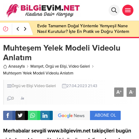
Evde Tamamen Doğal Yöntemle Yemyeşil Nane
Nasıl Kurutulur? İşte En Pratik ve Doğru Yöntem
Muhteşem Yelek Modeli Videolu
Anlatım
Anasayfa
Manşet
,
Örgü ve Elişi
,
Video Galeri
Muhteşem Yelek Modeli Videolu Anlatım
Örgü ve Elişi
Video Galeri
27.04.2023 21:43
A
A
+
-
0
ABONE OL
Merhabalar sevgili
www.bilgievim.net
takipçileri bugün