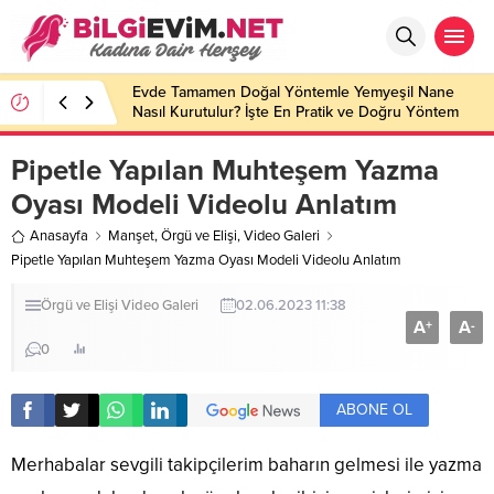
Evde Tamamen Doğal Yöntemle Yemyeşil Nane
Nasıl Kurutulur? İşte En Pratik ve Doğru Yöntem
Pipetle Yapılan Muhteşem Yazma
Oyası Modeli Videolu Anlatım
Anasayfa
Manşet
,
Örgü ve Elişi
,
Video Galeri
Pipetle Yapılan Muhteşem Yazma Oyası Modeli Videolu Anlatım
Örgü ve Elişi
Video Galeri
02.06.2023 11:38
A
A
+
-
0
ABONE OL
Merhabalar sevgili takipçilerim baharın gelmesi ile yazma